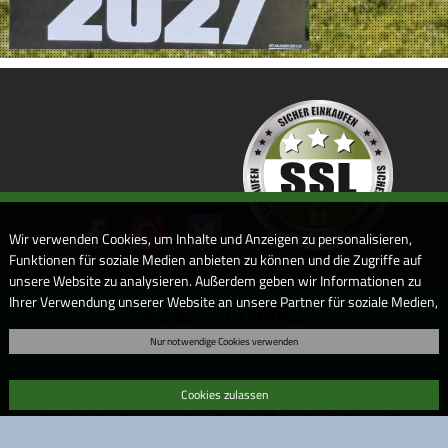
Wir verwenden Cookies, um Inhalte und Anzeigen zu personalisieren,
Funktionen für soziale Medien anbieten zu können und die Zugriffe auf
unsere Website zu analysieren. Außerdem geben wir Informationen zu
Ihrer Verwendung unserer Website an unsere Partner für soziale Medien,
Webdesign by ARANES
Werbung und Analysen weiter. Unsere Partner führen diese
Nur notwendige Cookies verwenden
Informationen möglicherweise mit weiteren Daten zusammen, die Sie
ihnen bereitgestellt haben oder die sie im Rahmen Ihrer Nutzung der
Dienste gesammelt haben. Sofern Sie uns Ihre Einwilligung geben,
Cookies zulassen
können Sie diese jederzeit in der Datenschutzerklärung wieder
widerrufen.