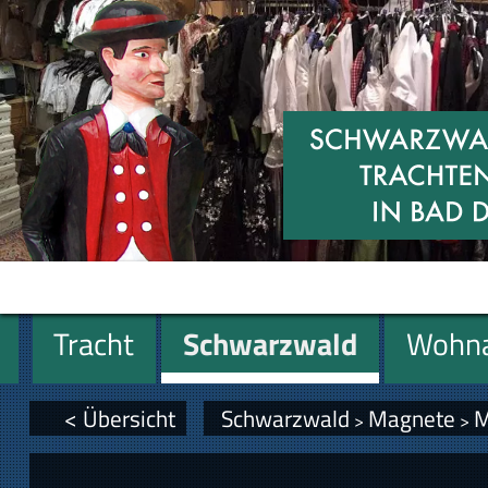
Tracht
Schwarzwald
Wohna
Miniaturen
Geschenke
< Übersicht
Schwarzwald
Magnete
M
>
>