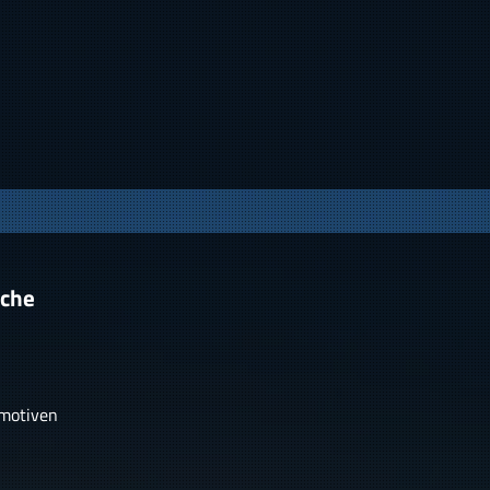
rche
rmotiven