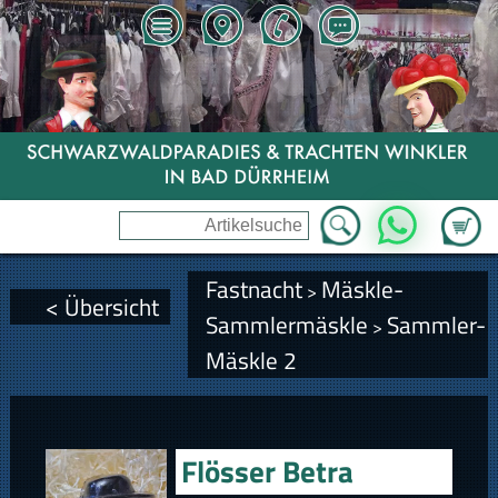
Zum Wa
WhatsApp
Fastnacht
Mäskle-
>
< Übersicht
Sammlermäskle
Sammler-
>
Mäskle 2
Flösser Betra