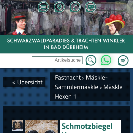
Zum Wa
WhatsApp
Fastnacht
Mäskle-
>
< Übersicht
Sammlermäskle
Mäskle
>
Hexen 1
Schmotzbiegel