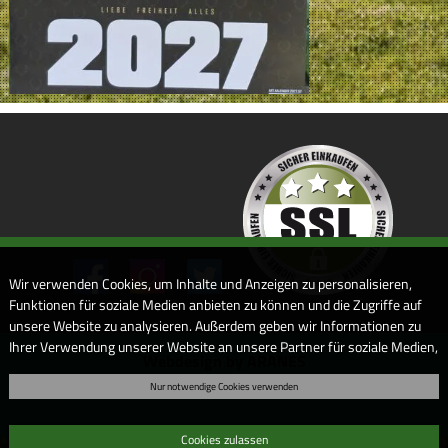
Wir verwenden Cookies, um Inhalte und Anzeigen zu personalisieren,
Funktionen für soziale Medien anbieten zu können und die Zugriffe auf
unsere Website zu analysieren. Außerdem geben wir Informationen zu
Ihrer Verwendung unserer Website an unsere Partner für soziale Medien,
Webdesign by ARANES
Werbung und Analysen weiter. Unsere Partner führen diese
Nur notwendige Cookies verwenden
Informationen möglicherweise mit weiteren Daten zusammen, die Sie
ihnen bereitgestellt haben oder die sie im Rahmen Ihrer Nutzung der
Dienste gesammelt haben. Sofern Sie uns Ihre Einwilligung geben,
Cookies zulassen