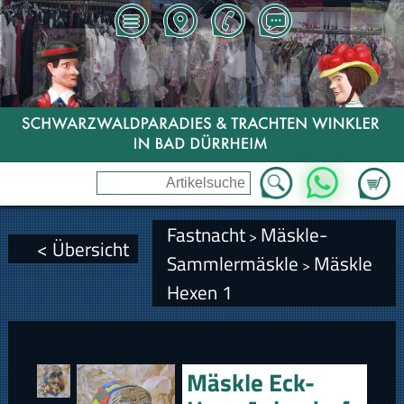
Zum Wa
WhatsApp
Fastnacht
Mäskle-
>
< Übersicht
Sammlermäskle
Mäskle
>
Hexen 1
Mäskle Eck-