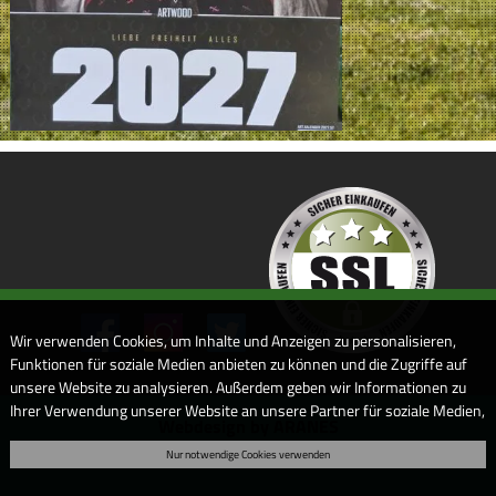
Wir verwenden Cookies, um Inhalte und Anzeigen zu personalisieren,
Funktionen für soziale Medien anbieten zu können und die Zugriffe auf
unsere Website zu analysieren. Außerdem geben wir Informationen zu
Ihrer Verwendung unserer Website an unsere Partner für soziale Medien,
Webdesign by ARANES
Werbung und Analysen weiter. Unsere Partner führen diese
Nur notwendige Cookies verwenden
Informationen möglicherweise mit weiteren Daten zusammen, die Sie
ihnen bereitgestellt haben oder die sie im Rahmen Ihrer Nutzung der