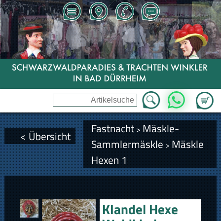
Zum Wa
WhatsApp
Fastnacht
Mäskle-
>
< Übersicht
Sammlermäskle
Mäskle
>
Hexen 1
KIandel Hexe