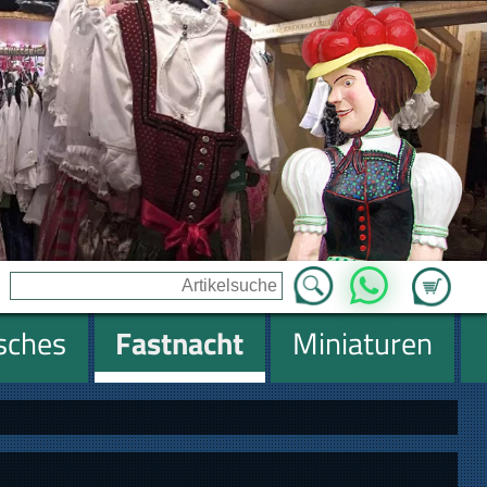
Zum Ware
WhatsApp
isches
Fastnacht
Miniaturen