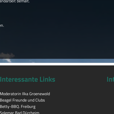
andarbeit bemalt.
en.
Interessante Links
In
Moderatorin Ilka Groenewold
Beagel Freunde und Clubs
Betty-BBQ. Freiburg
Solemar Bad Dürrheim