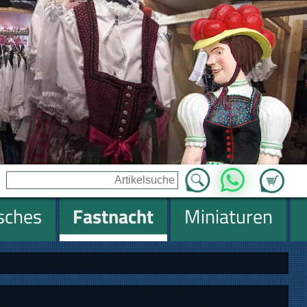
Zum Ware
WhatsApp
isches
Fastnacht
Miniaturen