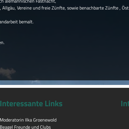
ch alemannischen Fastnacht,
llgäu, Vereine und freie Zünfte, sowie benachbarte Zünfte , Öster
andarbeit bemalt.
en.
Interessante Links
In
Moderatorin Ilka Groenewold
Beagel Freunde und Clubs