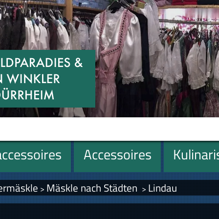
ccessoires
Accessoires
Kulinar
ermäskle
Mäskle nach Städten
Lindau
>
>