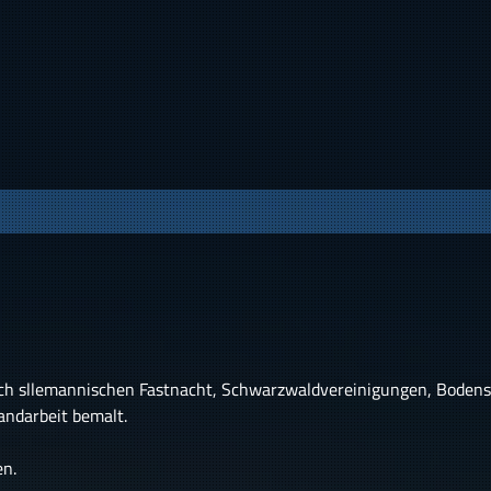
h sllemannischen Fastnacht, Schwarzwaldvereinigungen, Bodense
andarbeit bemalt.
en.