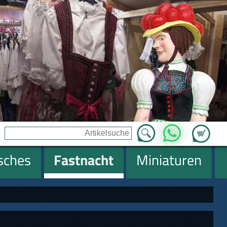
Zum Ware
WhatsApp
isches
Fastnacht
Miniaturen