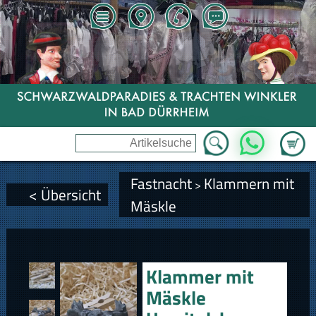
Zum Wa
WhatsApp
Fastnacht
Klammern mit
>
< Übersicht
Mäskle
Klammer mit
Mäskle