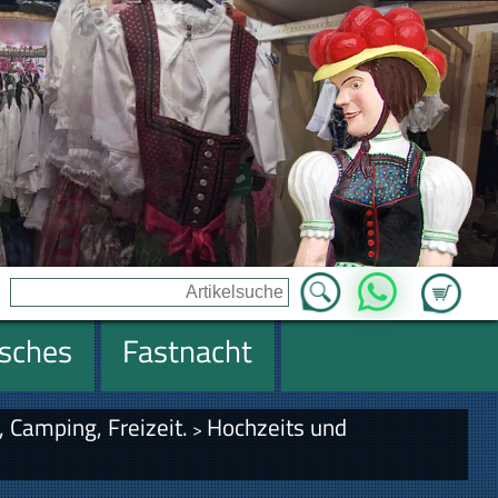
Zum Ware
WhatsApp
isches
Fastnacht
 Camping, Freizeit.
Hochzeits und
>