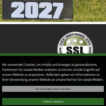
Wir verwenden Cookies, um Inhalte und Anzeigen zu personalisieren,
Funktionen für soziale Medien anbieten zu können und die Zugriffe auf
unsere Website zu analysieren. Außerdem geben wir Informationen zu
Ihrer Verwendung unserer Website an unsere Partner für soziale Medien,
Webdesign by ARANES
Werbung und Analysen weiter. Unsere Partner führen diese
Nur notwendige Cookies verwenden
Informationen möglicherweise mit weiteren Daten zusammen, die Sie
ihnen bereitgestellt haben oder die sie im Rahmen Ihrer Nutzung der
Dienste gesammelt haben. Sofern Sie uns Ihre Einwilligung geben,
Cookies zulassen
können Sie diese jederzeit in der Datenschutzerklärung wieder