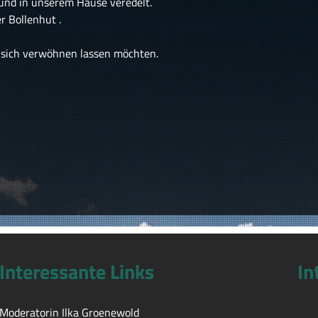
und in unserem Hause veredelt.
 Bollenhut .
er sich verwöhnen lassen möchten.
Interessante Links
In
Moderatorin Ilka Groenewold