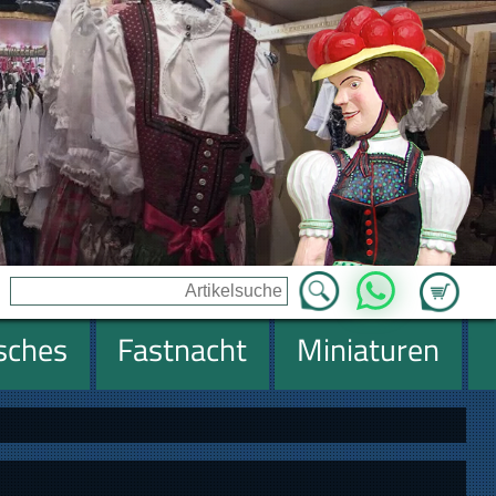
Zum Ware
WhatsApp
isches
Fastnacht
Miniaturen