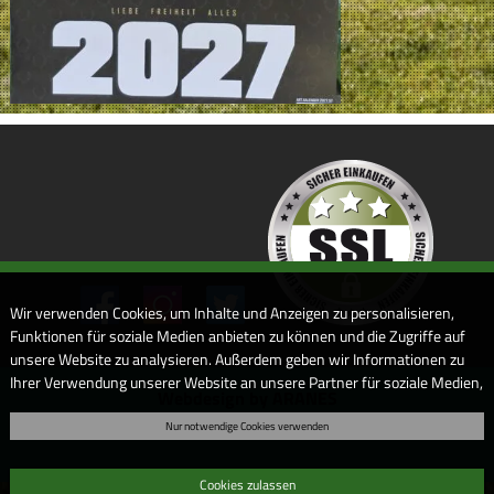
Wir verwenden Cookies, um Inhalte und Anzeigen zu personalisieren,
Funktionen für soziale Medien anbieten zu können und die Zugriffe auf
unsere Website zu analysieren. Außerdem geben wir Informationen zu
Ihrer Verwendung unserer Website an unsere Partner für soziale Medien,
Webdesign by ARANES
Werbung und Analysen weiter. Unsere Partner führen diese
Nur notwendige Cookies verwenden
Informationen möglicherweise mit weiteren Daten zusammen, die Sie
ihnen bereitgestellt haben oder die sie im Rahmen Ihrer Nutzung der
Dienste gesammelt haben. Sofern Sie uns Ihre Einwilligung geben,
Cookies zulassen