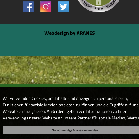
Webdesign by ARANES
Wir verwenden Cookies, um Inhalte und Anzeigen zu personalisieren,
Funktionen für soziale Medien anbieten zu können und die Zugriffe auf uns
Website zu analysieren. Außerdem geben wir Informationen zu Ihrer
Verwendung unserer Website an unsere Partner für soziale Medien, Werb
und Analysen weiter. Unsere Partner führen diese Informationen
Nur notwendige Cookies verwenden
möglicherweise mit weiteren Daten zusammen, die Sie ihnen bereitgestell
haben oder die sie im Rahmen Ihrer Nutzung der Dienste gesammelt haben