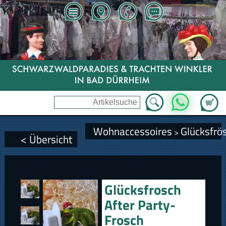
Zum Wa
WhatsApp
Wohnaccessoires
Glücksfrö
>
< Übersicht
Glücksfrosch
After Party-
Frosch