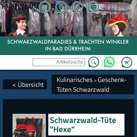
Zum Wa
WhatsApp
Kulinarisches
Geschenk-
>
< Übersicht
Tüten Schwarzwald
Schwarzwald-Tüte
"Hexe"