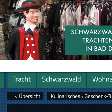
Tracht
Schwarzwald
Wohna
Miniaturen
Geschenke
< Übersicht
Kulinarisches
Geschenk-T
>