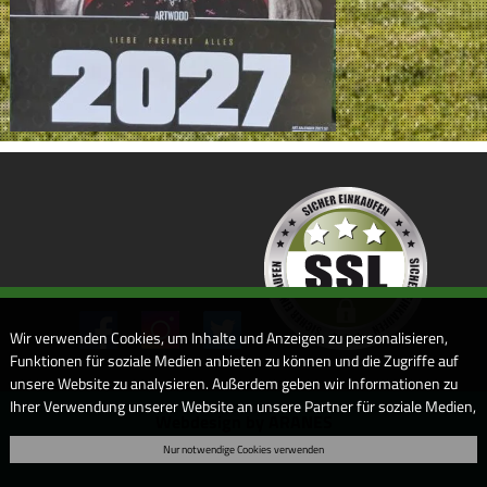
Wir verwenden Cookies, um Inhalte und Anzeigen zu personalisieren,
Funktionen für soziale Medien anbieten zu können und die Zugriffe auf
unsere Website zu analysieren. Außerdem geben wir Informationen zu
Ihrer Verwendung unserer Website an unsere Partner für soziale Medien,
Webdesign by ARANES
Werbung und Analysen weiter. Unsere Partner führen diese
Nur notwendige Cookies verwenden
Informationen möglicherweise mit weiteren Daten zusammen, die Sie
ihnen bereitgestellt haben oder die sie im Rahmen Ihrer Nutzung der