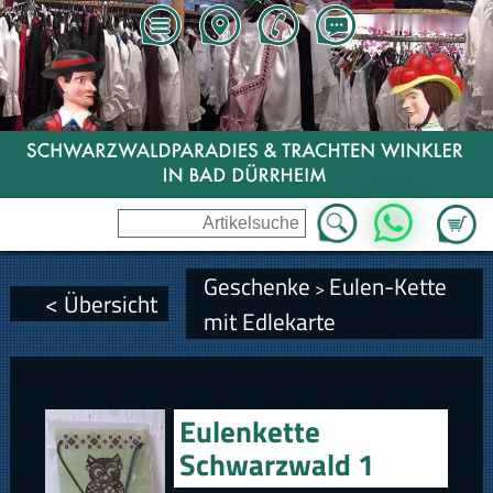
Zum Wa
WhatsApp
Geschenke
Eulen-Kette
>
< Übersicht
mit Edlekarte
Eulenkette
Schwarzwald 1