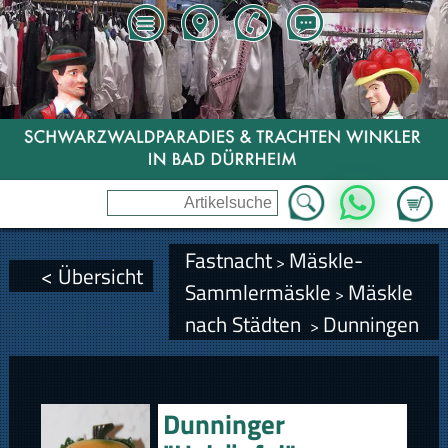
Zum Wa
WhatsApp
Fastnacht
Mäskle-
>
< Übersicht
Sammlermäskle
Mäskle
>
nach Städten
Dunningen
>
Dunninger