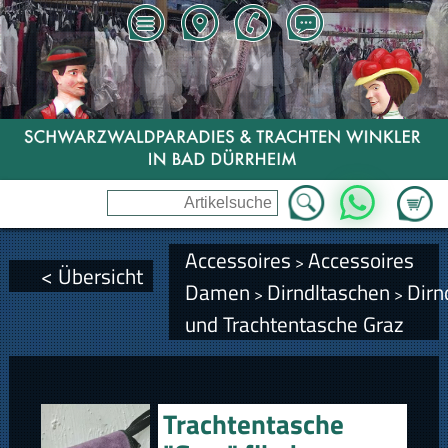
Zum Wa
WhatsApp
Accessoires
Accessoires
>
< Übersicht
Damen
Dirndltaschen
Dirn
>
>
und Trachtentasche Graz
Trachtentasche