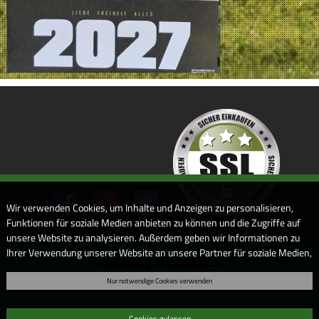
Wir verwenden Cookies, um Inhalte und Anzeigen zu personalisieren,
Funktionen für soziale Medien anbieten zu können und die Zugriffe auf
unsere Website zu analysieren. Außerdem geben wir Informationen zu
Ihrer Verwendung unserer Website an unsere Partner für soziale Medien,
Webdesign by ARANES
Werbung und Analysen weiter. Unsere Partner führen diese
Nur notwendige Cookies verwenden
Informationen möglicherweise mit weiteren Daten zusammen, die Sie
ihnen bereitgestellt haben oder die sie im Rahmen Ihrer Nutzung der
Dienste gesammelt haben. Sofern Sie uns Ihre Einwilligung geben,
Cookies zulassen