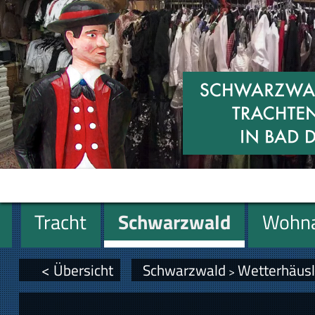
Tracht
Schwarzwald
Wohna
Miniaturen
Geschenke
< Übersicht
Schwarzwald
Wetterhäus
>