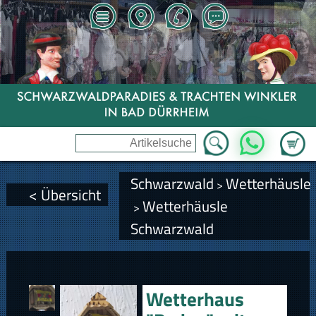
Zum Wa
WhatsApp
Schwarzwald
Wetterhäusle
>
< Übersicht
Wetterhäusle
>
Schwarzwald
Wetterhaus