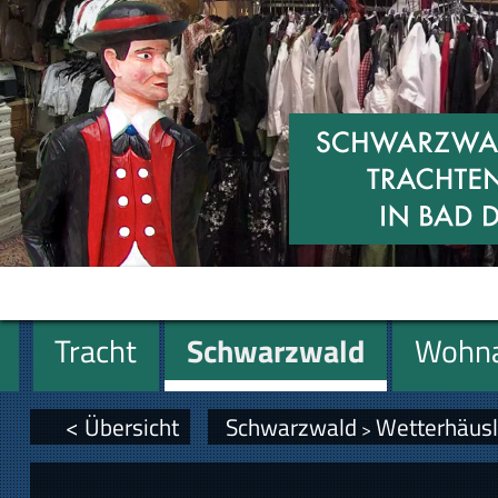
Tracht
Schwarzwald
Wohna
Miniaturen
Geschenke
< Übersicht
Schwarzwald
Wetterhäus
>