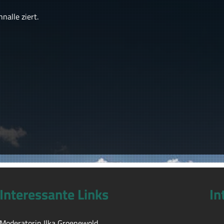
nalle ziert.
Interessante Links
In
Moderatorin Ilka Groenewold