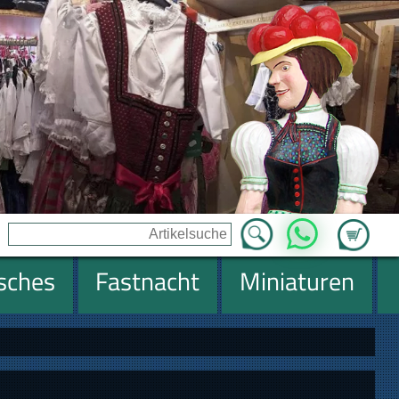
Zum Ware
WhatsApp
isches
Fastnacht
Miniaturen