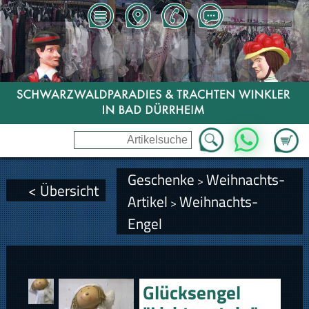
Zum Wa
WhatsApp
Geschenke
Weihnachts-
>
< Übersicht
Artikel
Weihnachts-
>
Engel
Glücksengel