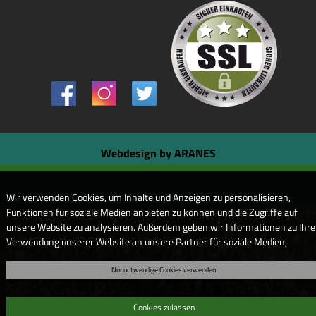
Webdesign by ARANES
Wir verwenden Cookies, um Inhalte und Anzeigen zu personalisieren,
Funktionen für soziale Medien anbieten zu können und die Zugriffe auf
unsere Website zu analysieren. Außerdem geben wir Informationen zu Ihre
Verwendung unserer Website an unsere Partner für soziale Medien,
Werbung und Analysen weiter. Unsere Partner führen diese Informationen
Nur notwendige Cookies verwenden
möglicherweise mit weiteren Daten zusammen, die Sie ihnen bereitgestell
haben oder die sie im Rahmen Ihrer Nutzung der Dienste gesammelt haben
Sofern Sie uns Ihre Einwilligung geben, können Sie diese jederzeit in der
Cookies zulassen