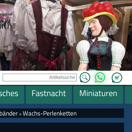
Zum Ware
WhatsApp
isches
Fastnacht
Miniaturen
mbänder
Wachs-Perlenketten
>