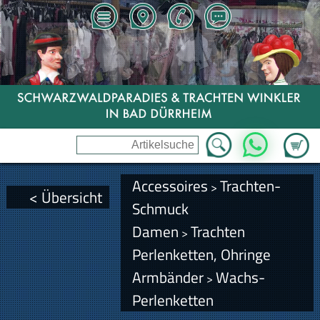
Zum Wa
WhatsApp
Accessoires
Trachten-
>
< Übersicht
Schmuck
Damen
Trachten
>
Perlenketten, Ohringe
Armbänder
Wachs-
>
Perlenketten