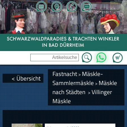
Zum Wa
WhatsApp
Fastnacht
Mäskle-
>
< Übersicht
Sammlermäskle
Mäskle
>
nach Städten
Villinger
>
Mäskle