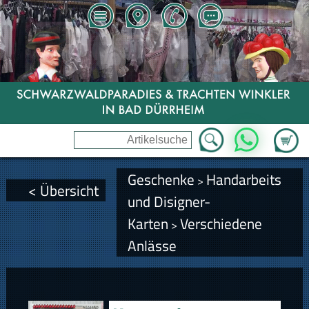
Zum Wa
WhatsApp
Geschenke
Handarbeits
>
< Übersicht
und Disigner-
Karten
Verschiedene
>
Anlässe