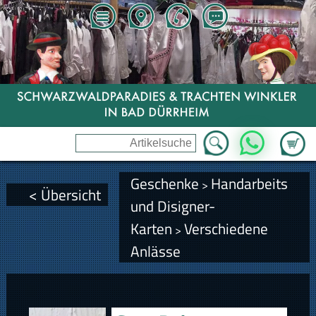
Zum Wa
WhatsApp
Geschenke
Handarbeits
>
< Übersicht
und Disigner-
Karten
Verschiedene
>
Anlässe