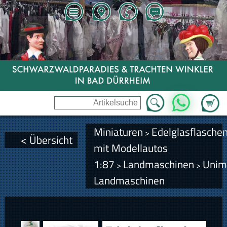
Zum Wa
WhatsApp
Miniaturen
Edelglasflasche
>
< Übersicht
mit Modellautos
1:87
Landmaschinen
Unim
>
>
Landmaschinen