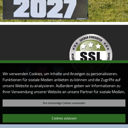
Wir verwenden Cookies, um Inhalte und Anzeigen zu personalisieren,
Funktionen für soziale Medien anbieten zu können und die Zugriffe auf
unsere Website zu analysieren. Außerdem geben wir Informationen zu
Ihrer Verwendung unserer Website an unsere Partner für soziale Medien,
Webdesign by ARANES
Werbung und Analysen weiter. Unsere Partner führen diese
Nur notwendige Cookies verwenden
Informationen möglicherweise mit weiteren Daten zusammen, die Sie
ihnen bereitgestellt haben oder die sie im Rahmen Ihrer Nutzung der
Dienste gesammelt haben. Sofern Sie uns Ihre Einwilligung geben,
Cookies zulassen
können Sie diese jederzeit in der Datenschutzerklärung wieder
widerrufen.