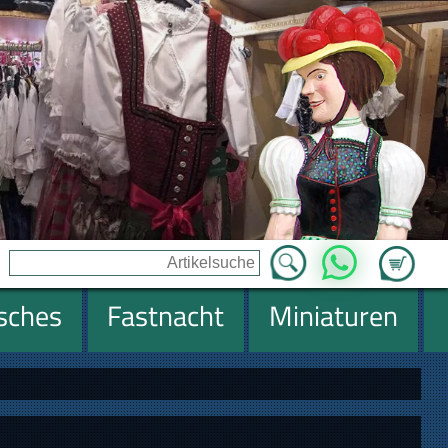
Zum Ware
WhatsApp
isches
Fastnacht
Miniaturen