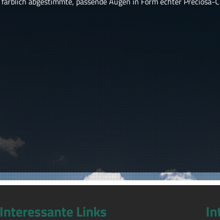
t farblich abgestimmte, passende Augen in Form echter Preciosa-Cr
Interessante Links
In