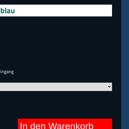
lblau
eingang
In den Warenkorb