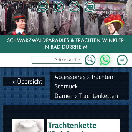
Zum Wa
WhatsApp
Accessoires
Trachten-
>
< Übersicht
Schmuck
Damen
Trachtenketten
>
Trachtenkette