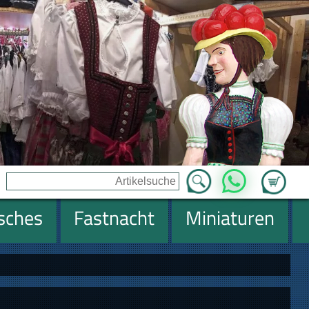
Zum Ware
WhatsApp
isches
Fastnacht
Miniaturen