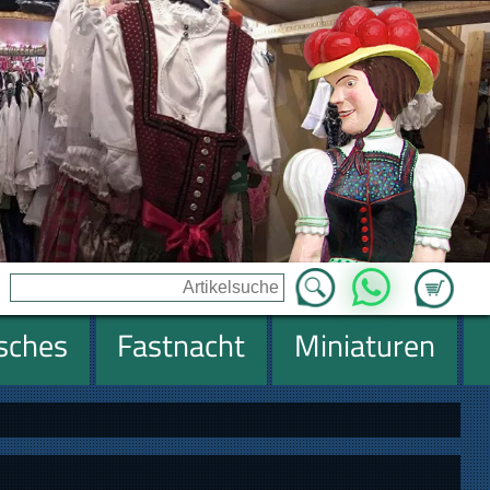
Zum Ware
WhatsApp
isches
Fastnacht
Miniaturen