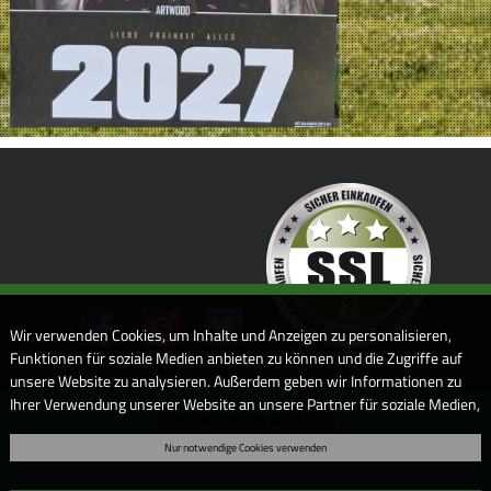
Wir verwenden Cookies, um Inhalte und Anzeigen zu personalisieren,
Funktionen für soziale Medien anbieten zu können und die Zugriffe auf
unsere Website zu analysieren. Außerdem geben wir Informationen zu
Ihrer Verwendung unserer Website an unsere Partner für soziale Medien,
Webdesign by ARANES
Werbung und Analysen weiter. Unsere Partner führen diese
Nur notwendige Cookies verwenden
Informationen möglicherweise mit weiteren Daten zusammen, die Sie
ihnen bereitgestellt haben oder die sie im Rahmen Ihrer Nutzung der