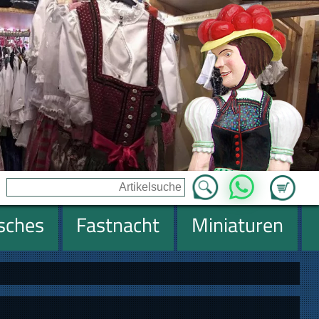
Zum Ware
WhatsApp
isches
Fastnacht
Miniaturen