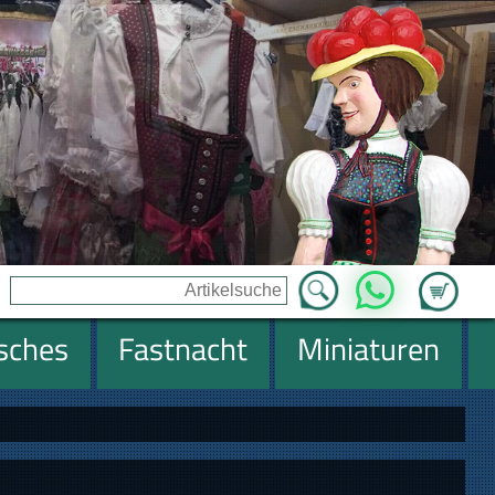
Zum Ware
WhatsApp
isches
Fastnacht
Miniaturen