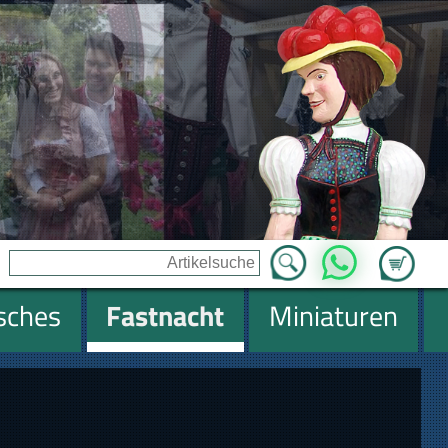
Zum Ware
WhatsApp
isches
Fastnacht
Miniaturen