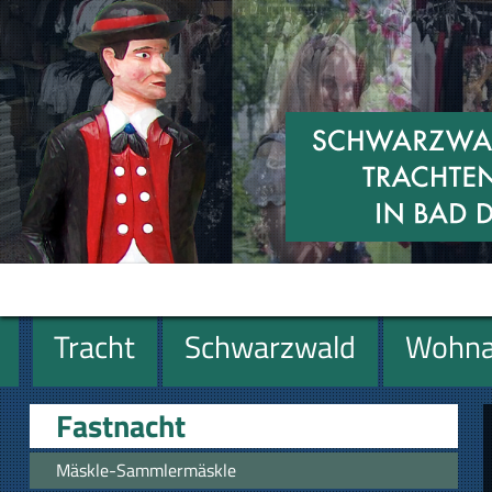
Tracht
Schwarzwald
Wohna
Geschenke
Fastnacht
Mäskle-Sammlermäskle