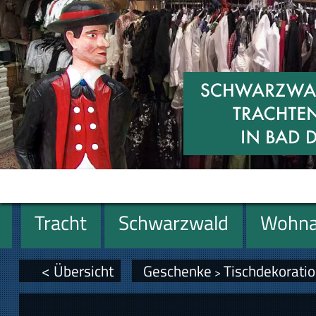
Tracht
Schwarzwald
Wohna
Geschenke
< Übersicht
Geschenke
Tischdekorati
>