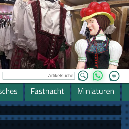
Zum Ware
WhatsApp
isches
Fastnacht
Miniaturen