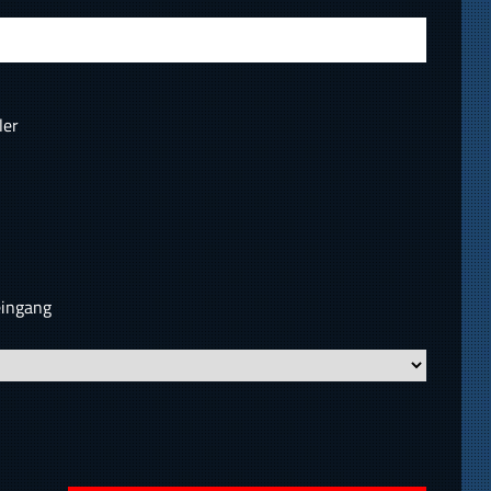
ler
eingang