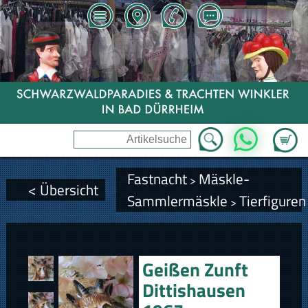
Zum Wa
WhatsApp
Fastnacht
Mäskle-
>
< Übersicht
Sammlermäskle
Tierfiguren
>
Geißen Zunft
Dittishausen