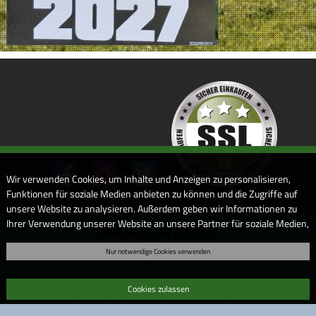
Wir verwenden Cookies, um Inhalte und Anzeigen zu personalisieren,
Funktionen für soziale Medien anbieten zu können und die Zugriffe auf
unsere Website zu analysieren. Außerdem geben wir Informationen zu
Ihrer Verwendung unserer Website an unsere Partner für soziale Medien,
Webdesign by ARANES
Werbung und Analysen weiter. Unsere Partner führen diese
Nur notwendige Cookies verwenden
Informationen möglicherweise mit weiteren Daten zusammen, die Sie
ihnen bereitgestellt haben oder die sie im Rahmen Ihrer Nutzung der
Dienste gesammelt haben. Sofern Sie uns Ihre Einwilligung geben,
Cookies zulassen
können Sie diese jederzeit in der Datenschutzerklärung wieder
widerrufen.