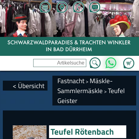
Zum Wa
WhatsApp
Fastnacht
Mäskle-
>
< Übersicht
Sammlermäskle
Teufel
>
Geister
Teufel Rötenbach