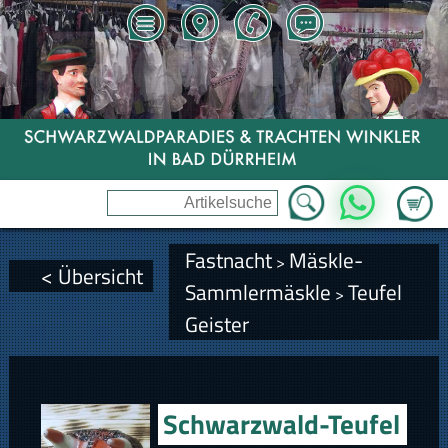
Zum Wa
WhatsApp
Fastnacht
Mäskle-
>
< Übersicht
Sammlermäskle
Teufel
>
Geister
Schwarzwald-Teufel