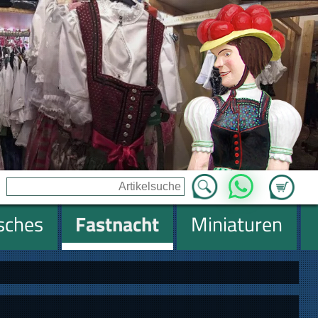
Zum Ware
WhatsApp
isches
Fastnacht
Miniaturen