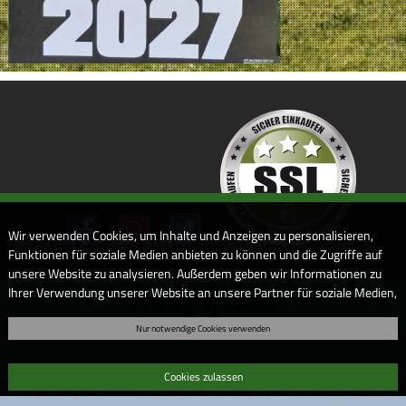
Wir verwenden Cookies, um Inhalte und Anzeigen zu personalisieren,
Funktionen für soziale Medien anbieten zu können und die Zugriffe auf
unsere Website zu analysieren. Außerdem geben wir Informationen zu
Ihrer Verwendung unserer Website an unsere Partner für soziale Medien,
Webdesign by ARANES
Werbung und Analysen weiter. Unsere Partner führen diese
Nur notwendige Cookies verwenden
Informationen möglicherweise mit weiteren Daten zusammen, die Sie
ihnen bereitgestellt haben oder die sie im Rahmen Ihrer Nutzung der
Dienste gesammelt haben. Sofern Sie uns Ihre Einwilligung geben,
Cookies zulassen
können Sie diese jederzeit in der Datenschutzerklärung wieder