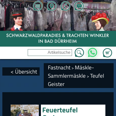
Zum Wa
WhatsApp
Fastnacht
Mäskle-
>
< Übersicht
Sammlermäskle
Teufel
>
Geister
Feuerteufel